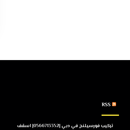
RSS
تركيب فورسيلنج في دبي |0566713352| اسقف