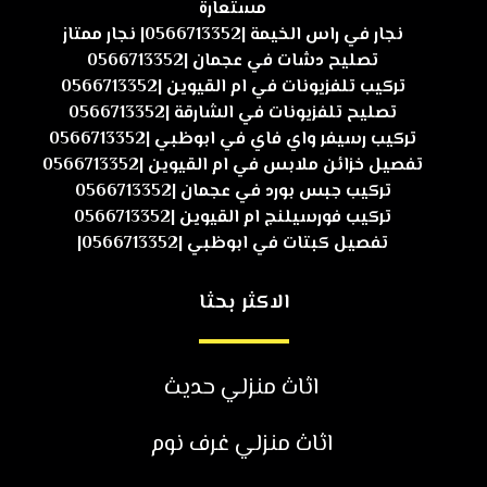
مستعارة
نجار في راس الخيمة |0566713352| نجار ممتاز
تصليح دشات في عجمان |0566713352
تركيب تلفزيونات في ام القيوين |0566713352
تصليح تلفزيونات في الشارقة |0566713352
تركيب رسيفر واي فاي في ابوظبي |0566713352
تفصيل خزائن ملابس في ام القيوين |0566713352
تركيب جبس بورد في عجمان |0566713352
تركيب فورسيلنج ام القيوين |0566713352
تفصيل كبتات في ابوظبي |0566713352|
الاكثر بحثا
اثاث منزلي حديث
اثاث منزلي غرف نوم