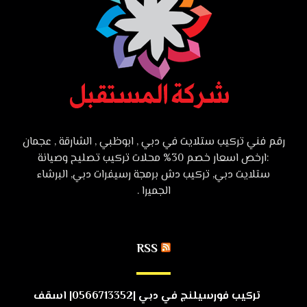
رقم فني تركيب ستلايت في دبي , ابوظبي , الشارقة , عجمان
:ارخص اسعار خصم 30% محلات تركيب تصليح وصيانة
ستلايت دبي, تركيب دش برمجة رسيفرات دبي, البرشاء
الجميرا .
RSS
تركيب فورسيلنج في دبي |0566713352| اسقف