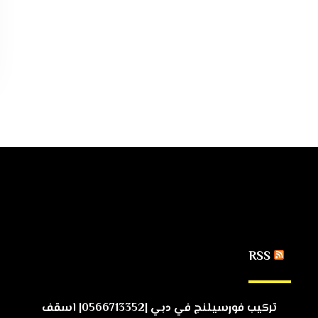
RSS
تركيب فورسيلنج في دبي |0566713352| اسقف