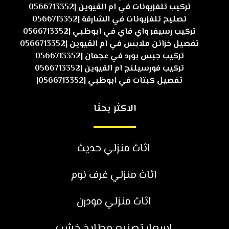
تركيب تلفزيونات في ام القيوين |0566713352
تصليح تلفزيونات في الشارقة |0566713352
تركيب رسيفر واي فاي في ابوظبي |0566713352
تفصيل خزائن ملابس في ام القيوين |0566713352
تركيب جبس بورد في عجمان |0566713352
تركيب فورسيلنج ام القيوين |0566713352
تفصيل كبتات في ابوظبي |0566713352|
الاكثر بحثا
اثاث منزلي حديث
اثاث منزلي غرف نوم
اثاث منزلي مودرن
اسعار تصنيع مطابخ خشب