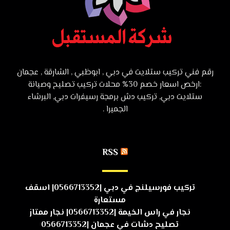
رقم فني تركيب ستلايت في دبي , ابوظبي , الشارقة , عجمان
:ارخص اسعار خصم 30% محلات تركيب تصليح وصيانة
ستلايت دبي, تركيب دش برمجة رسيفرات دبي, البرشاء
الجميرا .
RSS
تركيب فورسيلنج في دبي |0566713352| اسقف
مستعارة
نجار في راس الخيمة |0566713352| نجار ممتاز
تصليح دشات في عجمان |0566713352