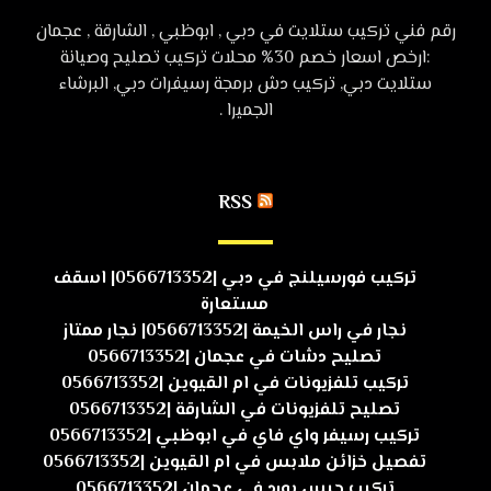
رقم فني تركيب ستلايت في دبي , ابوظبي , الشارقة , عجمان
:ارخص اسعار خصم 30% محلات تركيب تصليح وصيانة
ستلايت دبي, تركيب دش برمجة رسيفرات دبي, البرشاء
الجميرا .
RSS
تركيب فورسيلنج في دبي |0566713352| اسقف
مستعارة
نجار في راس الخيمة |0566713352| نجار ممتاز
تصليح دشات في عجمان |0566713352
تركيب تلفزيونات في ام القيوين |0566713352
تصليح تلفزيونات في الشارقة |0566713352
تركيب رسيفر واي فاي في ابوظبي |0566713352
تفصيل خزائن ملابس في ام القيوين |0566713352
تركيب جبس بورد في عجمان |0566713352