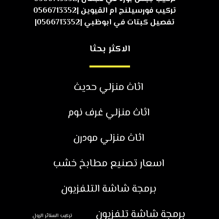
تركيب فورسيلنج ام القيوين |0566713352
تفصيل كبتات في ابوظبي |0566713352|
الاكثر بحثا
اثاث منزلي حديث
اثاث منزلي غرف نوم
اثاث منزلي مودرن
اسعار تصنيع مطابخ خشب
برمجة شاشة التلفزيون
برمجة شاشة تلفزيون
تركيب الستائر الرول