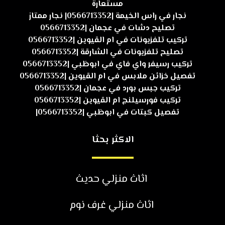
مستعارة
نجار في راس الخيمة |0566713352| نجار ممتاز
تصليح دشات في عجمان |0566713352
تركيب تلفزيونات في ام القيوين |0566713352
تصليح تلفزيونات في الشارقة |0566713352
تركيب رسيفر واي فاي في ابوظبي |0566713352
تفصيل خزائن ملابس في ام القيوين |0566713352
تركيب جبس بورد في عجمان |0566713352
تركيب فورسيلنج ام القيوين |0566713352
تفصيل كبتات في ابوظبي |0566713352|
الاكثر بحثا
اثاث منزلي حديث
اثاث منزلي غرف نوم