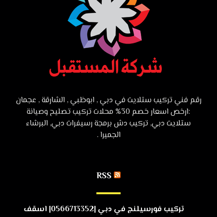
رقم فني تركيب ستلايت في دبي , ابوظبي , الشارقة , عجمان
:ارخص اسعار خصم 30% محلات تركيب تصليح وصيانة
ستلايت دبي, تركيب دش برمجة رسيفرات دبي, البرشاء
الجميرا .
RSS
تركيب فورسيلنج في دبي |0566713352| اسقف