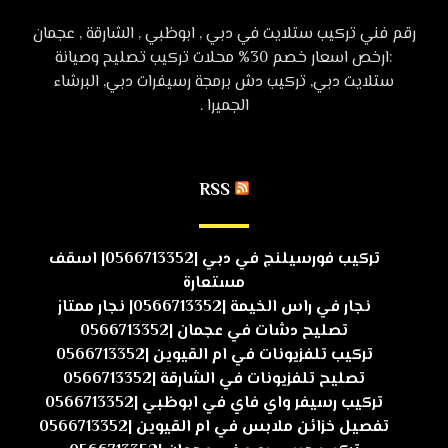
رقم فني تركيب ستلايت في دبي , ابوظبي , الشارقة , عجمان
:ارخص اسعار خصم 30% محلات تركيب تصليح وصيانة
ستلايت دبي, تركيب دش برمجة رسيفرات دبي, البرشاء
الجميرا .
RSS
تركيب فورسيلنج في دبي |0566713352| اسقف
مستعارة
نجار في راس الخيمة |0566713352| نجار ممتاز
تصليح دشات في عجمان |0566713352
تركيب تلفزيونات في ام القيوين |0566713352
تصليح تلفزيونات في الشارقة |0566713352
تركيب رسيفر واي فاي في ابوظبي |0566713352
تفصيل خزائن ملابس في ام القيوين |0566713352