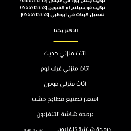
تركيب جبس بورد في عجمان |0566713352
تركيب فورسيلنج ام القيوين |0566713352
تفصيل كبتات في ابوظبي |0566713352|
الاكثر بحثا
اثاث منزلي حديث
اثاث منزلي غرف نوم
اثاث منزلي مودرن
اسعار تصنيع مطابخ خشب
برمجة شاشة التلفزيون
برمجة شاشة تلفزيون
تركيب الستائر الرول