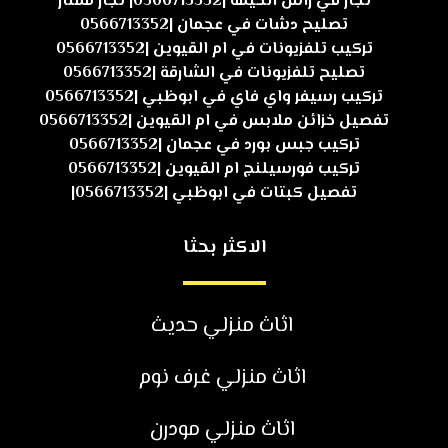
نجار في راس الخيمة |0566713352| نجار ممتاز
تصليح دشات في عجمان |0566713352
تركيب تلفزيونات في ام القيوين |0566713352
تصليح تلفزيونات في الشارقة |0566713352
تركيب رسيفر واي فاي في ابوظبي |0566713352
تفصيل خزائن ملابس في ام القيوين |0566713352
تركيب جبس بورد في عجمان |0566713352
تركيب فورسيلنج ام القيوين |0566713352
تفصيل كبتات في ابوظبي |0566713352|
الاكثر بحثا
اثاث منزلي حديث
اثاث منزلي غرف نوم
اثاث منزلي مودرن