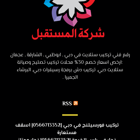
رقم فني تركيب ستلايت في دبي , ابوظبي , الشارقة , عجمان
:ارخص اسعار خصم 30% محلات تركيب تصليح وصيانة
ستلايت دبي, تركيب دش برمجة رسيفرات دبي, البرشاء
الجميرا .
RSS
تركيب فورسيلنج في دبي |0566713352| اسقف
مستعارة