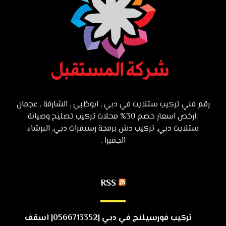
رقم فني تركيب ستلايت في دبي , ابوظبي , الشارقة , عجمان
:ارخص اسعار خصم 30% محلات تركيب تصليح وصيانة
ستلايت دبي, تركيب دش برمجة رسيفرات دبي, البرشاء
الجميرا .
RSS
تركيب فورسيلنج في دبي |0566713352| اسقف