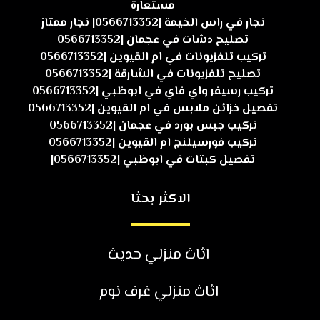
مستعارة
نجار في راس الخيمة |0566713352| نجار ممتاز
تصليح دشات في عجمان |0566713352
تركيب تلفزيونات في ام القيوين |0566713352
تصليح تلفزيونات في الشارقة |0566713352
تركيب رسيفر واي فاي في ابوظبي |0566713352
تفصيل خزائن ملابس في ام القيوين |0566713352
تركيب جبس بورد في عجمان |0566713352
تركيب فورسيلنج ام القيوين |0566713352
تفصيل كبتات في ابوظبي |0566713352|
الاكثر بحثا
اثاث منزلي حديث
اثاث منزلي غرف نوم