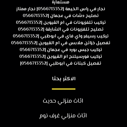
مستعارة
نجار في راس الخيمة |0566713352| نجار ممتاز
تصليح دشات في عجمان |0566713352
تركيب تلفزيونات في ام القيوين |0566713352
تصليح تلفزيونات في الشارقة |0566713352
تركيب رسيفر واي فاي في ابوظبي |0566713352
تفصيل خزائن ملابس في ام القيوين |0566713352
تركيب جبس بورد في عجمان |0566713352
تركيب فورسيلنج ام القيوين |0566713352
تفصيل كبتات في ابوظبي |0566713352|
الاكثر بحثا
اثاث منزلي حديث
اثاث منزلي غرف نوم