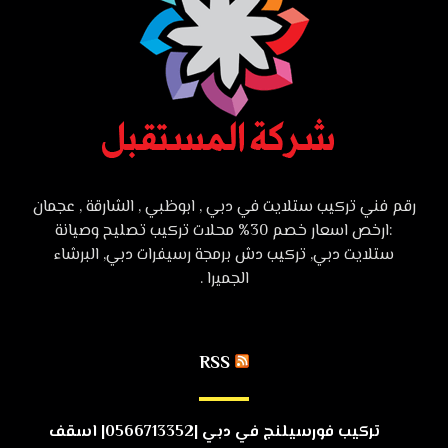
رقم فني تركيب ستلايت في دبي , ابوظبي , الشارقة , عجمان
:ارخص اسعار خصم 30% محلات تركيب تصليح وصيانة
ستلايت دبي, تركيب دش برمجة رسيفرات دبي, البرشاء
الجميرا .
RSS
تركيب فورسيلنج في دبي |0566713352| اسقف