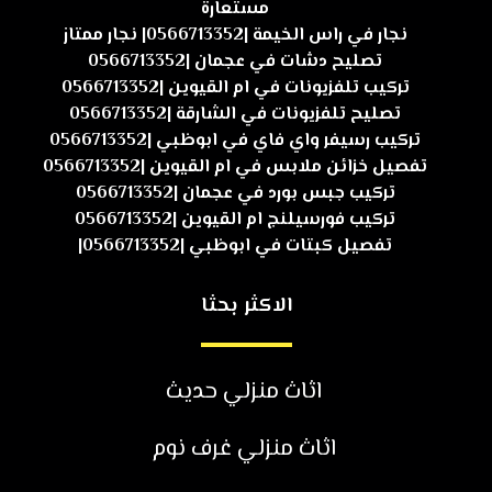
مستعارة
نجار في راس الخيمة |0566713352| نجار ممتاز
تصليح دشات في عجمان |0566713352
تركيب تلفزيونات في ام القيوين |0566713352
تصليح تلفزيونات في الشارقة |0566713352
تركيب رسيفر واي فاي في ابوظبي |0566713352
تفصيل خزائن ملابس في ام القيوين |0566713352
تركيب جبس بورد في عجمان |0566713352
تركيب فورسيلنج ام القيوين |0566713352
تفصيل كبتات في ابوظبي |0566713352|
الاكثر بحثا
اثاث منزلي حديث
اثاث منزلي غرف نوم