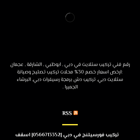
رقم فني تركيب ستلايت في دبي , ابوظبي , الشارقة , عجمان
:ارخص اسعار خصم 30% محلات تركيب تصليح وصيانة
ستلايت دبي, تركيب دش برمجة رسيفرات دبي, البرشاء
الجميرا .
RSS
تركيب فورسيلنج في دبي |0566713352| اسقف