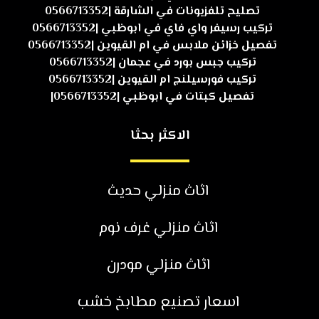
تصليح تلفزيونات في الشارقة |0566713352
تركيب رسيفر واي فاي في ابوظبي |0566713352
تفصيل خزائن ملابس في ام القيوين |0566713352
تركيب جبس بورد في عجمان |0566713352
تركيب فورسيلنج ام القيوين |0566713352
تفصيل كبتات في ابوظبي |0566713352|
الاكثر بحثا
اثاث منزلي حديث
اثاث منزلي غرف نوم
اثاث منزلي مودرن
اسعار تصنيع مطابخ خشب