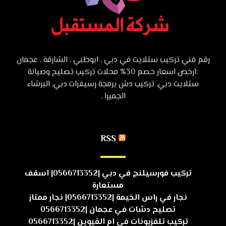
رقم فني تركيب ستلايت في دبي , ابوظبي , الشارقة , عجمان
:ارخص اسعار خصم 30% محلات تركيب تصليح وصيانة
ستلايت دبي, تركيب دش برمجة رسيفرات دبي, البرشاء
الجميرا .
RSS
تركيب فورسيلنج في دبي |0566713352| اسقف
مستعارة
نجار في راس الخيمة |0566713352| نجار ممتاز
تصليح دشات في عجمان |0566713352
تركيب تلفزيونات في ام القيوين |0566713352