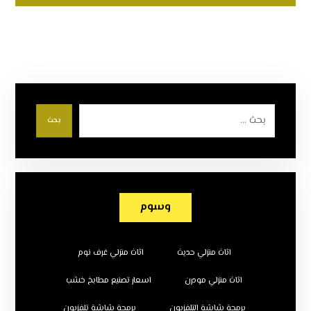
بحث
وسوم
اثاث منزلي حديث
اثاث منزلي غرف نوم
اثاث منزلي مودرن
اسعار تصنيع مطابخ خشب
برمجة شاشة التلفزيون
برمجة شاشة تلفزيون