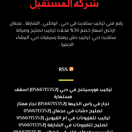
رقم فني تركيب ستلايت في دبي , ابوظبي , الشارقة , عجمان
:ارخص اسعار خصم 30% محلات تركيب تصليح وصيانة
ستلايت دبي, تركيب دش برمجة رسيفرات دبي, البرشاء
الجميرا .
RSS
تركيب فورسيلنج في دبي |0566713352| اسقف
مستعارة
نجار في راس الخيمة |0566713352| نجار ممتاز
تصليح دشات في عجمان |0566713352
تركيب تلفزيونات في ام القيوين |0566713352
تصليح تلفزيونات في الشارقة |0566713352