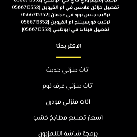
تركيب رسيفر واي فاي في ابوظبي |0566713352
تفصيل خزائن ملابس في ام القيوين |0566713352
تركيب جبس بورد في عجمان |0566713352
تركيب فورسيلنج ام القيوين |0566713352
تفصيل كبتات في ابوظبي |0566713352|
الاكثر بحثا
اثاث منزلي حديث
اثاث منزلي غرف نوم
اثاث منزلي مودرن
اسعار تصنيع مطابخ خشب
برمجة شاشة التلفزيون