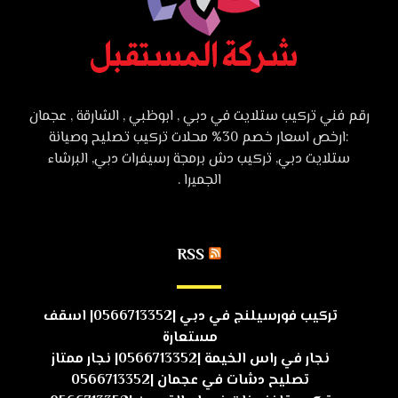
رقم فني تركيب ستلايت في دبي , ابوظبي , الشارقة , عجمان
:ارخص اسعار خصم 30% محلات تركيب تصليح وصيانة
ستلايت دبي, تركيب دش برمجة رسيفرات دبي, البرشاء
الجميرا .
RSS
تركيب فورسيلنج في دبي |0566713352| اسقف
مستعارة
نجار في راس الخيمة |0566713352| نجار ممتاز
تصليح دشات في عجمان |0566713352