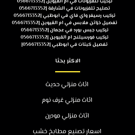
تركيب تلفزيونات في ام القيوين |0566713352
تصليح تلفزيونات في الشارقة |0566713352
تركيب رسيفر واي فاي في ابوظبي |0566713352
تفصيل خزائن ملابس في ام القيوين |0566713352
تركيب جبس بورد في عجمان |0566713352
تركيب فورسيلنج ام القيوين |0566713352
تفصيل كبتات في ابوظبي |0566713352|
الاكثر بحثا
اثاث منزلي حديث
اثاث منزلي غرف نوم
اثاث منزلي مودرن
اسعار تصنيع مطابخ خشب