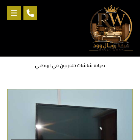
صيانة شاشات تلفزيون في ابوظبي