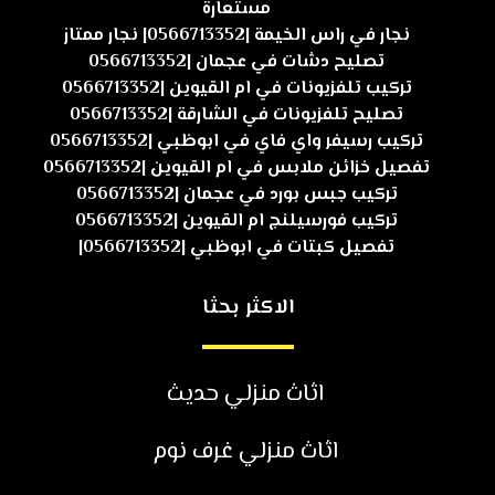
مستعارة
نجار في راس الخيمة |0566713352| نجار ممتاز
تصليح دشات في عجمان |0566713352
تركيب تلفزيونات في ام القيوين |0566713352
تصليح تلفزيونات في الشارقة |0566713352
تركيب رسيفر واي فاي في ابوظبي |0566713352
تفصيل خزائن ملابس في ام القيوين |0566713352
تركيب جبس بورد في عجمان |0566713352
تركيب فورسيلنج ام القيوين |0566713352
تفصيل كبتات في ابوظبي |0566713352|
الاكثر بحثا
اثاث منزلي حديث
اثاث منزلي غرف نوم