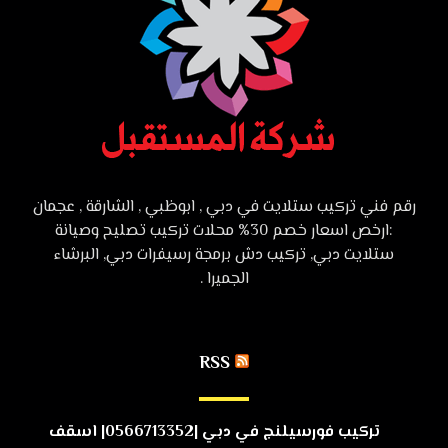
رقم فني تركيب ستلايت في دبي , ابوظبي , الشارقة , عجمان
:ارخص اسعار خصم 30% محلات تركيب تصليح وصيانة
ستلايت دبي, تركيب دش برمجة رسيفرات دبي, البرشاء
الجميرا .
RSS
تركيب فورسيلنج في دبي |0566713352| اسقف