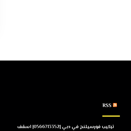
RSS
تركيب فورسيلنج في دبي |0566713352| اسقف