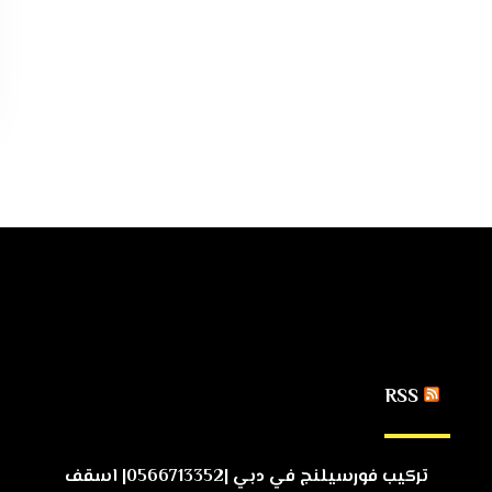
RSS
تركيب فورسيلنج في دبي |0566713352| اسقف