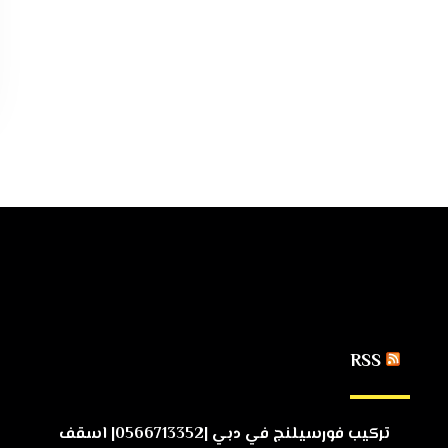
RSS
تركيب فورسيلنج في دبي |0566713352| اسقف