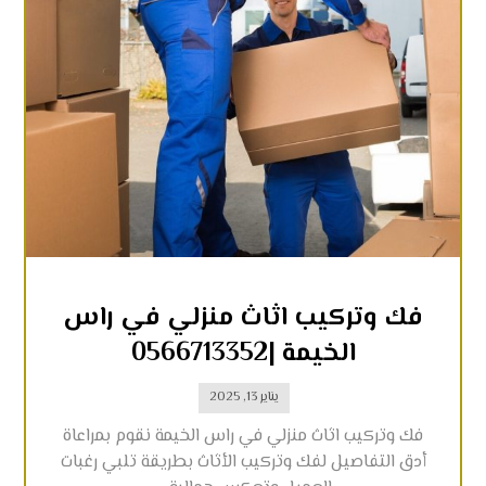
فك وتركيب اثاث منزلي في راس
الخيمة |0566713352
يناير 13, 2025
فك وتركيب اثاث منزلي في راس الخيمة نقوم بمراعاة
أدق التفاصيل لفك وتركيب الأثاث بطريقة تلبي رغبات