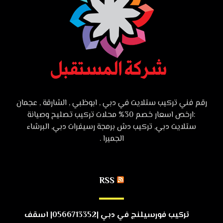
رقم فني تركيب ستلايت في دبي , ابوظبي , الشارقة , عجمان
:ارخص اسعار خصم 30% محلات تركيب تصليح وصيانة
ستلايت دبي, تركيب دش برمجة رسيفرات دبي, البرشاء
الجميرا .
RSS
تركيب فورسيلنج في دبي |0566713352| اسقف