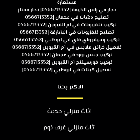
مستعارة
نجار في راس الخيمة |0566713352| نجار ممتاز
تصليح دشات في عجمان |0566713352
تركيب تلفزيونات في ام القيوين |0566713352
تصليح تلفزيونات في الشارقة |0566713352
تركيب رسيفر واي فاي في ابوظبي |0566713352
تفصيل خزائن ملابس في ام القيوين |0566713352
تركيب جبس بورد في عجمان |0566713352
تركيب فورسيلنج ام القيوين |0566713352
تفصيل كبتات في ابوظبي |0566713352|
الاكثر بحثا
اثاث منزلي حديث
اثاث منزلي غرف نوم