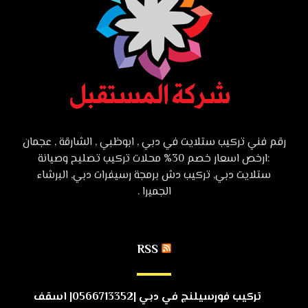
رقم فني تركيب ستلايت في دبي , ابوظبي , الشارقة , عجمان
:ارخص اسعار خصم 30% محلات تركيب تصليح وصيانة
ستلايت دبي, تركيب دش برمجة رسيفرات دبي, البرشاء
الجميرا .
RSS
تركيب فورسيلنج في دبي |0566713352| اسقف