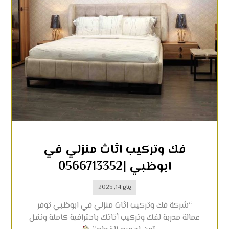
فك وتركيب اثاث منزلي في
ابوظبي |0566713352
يناير 14, 2025
“شركة فك وتركيب اثاث منزلي في ابوظبي توفر
عمالة مدربة لفك وتركيب أثاثك باحترافية كاملة ونقل