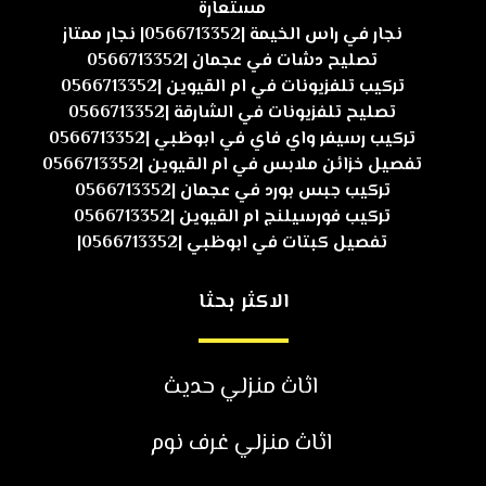
مستعارة
نجار في راس الخيمة |0566713352| نجار ممتاز
تصليح دشات في عجمان |0566713352
تركيب تلفزيونات في ام القيوين |0566713352
تصليح تلفزيونات في الشارقة |0566713352
تركيب رسيفر واي فاي في ابوظبي |0566713352
تفصيل خزائن ملابس في ام القيوين |0566713352
تركيب جبس بورد في عجمان |0566713352
تركيب فورسيلنج ام القيوين |0566713352
تفصيل كبتات في ابوظبي |0566713352|
الاكثر بحثا
اثاث منزلي حديث
اثاث منزلي غرف نوم