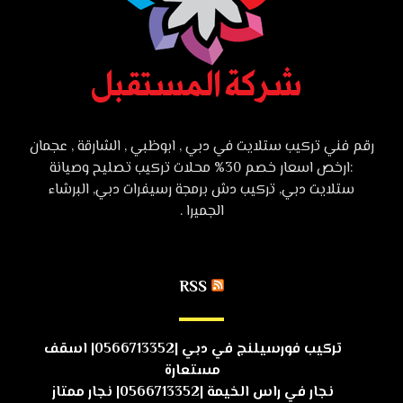
رقم فني تركيب ستلايت في دبي , ابوظبي , الشارقة , عجمان
:ارخص اسعار خصم 30% محلات تركيب تصليح وصيانة
ستلايت دبي, تركيب دش برمجة رسيفرات دبي, البرشاء
الجميرا .
RSS
تركيب فورسيلنج في دبي |0566713352| اسقف
مستعارة
نجار في راس الخيمة |0566713352| نجار ممتاز