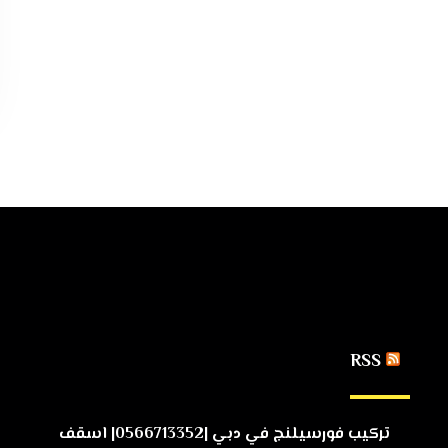
RSS
تركيب فورسيلنج في دبي |0566713352| اسقف