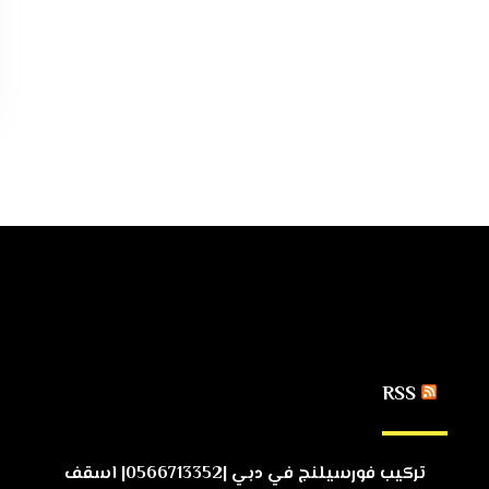
RSS
تركيب فورسيلنج في دبي |0566713352| اسقف