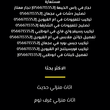
مستعارة
نجار في راس الخيمة |0566713352| نجار ممتاز
تصليح دشات في عجمان |0566713352
تركيب تلفزيونات في ام القيوين |0566713352
تصليح تلفزيونات في الشارقة |0566713352
تركيب رسيفر واي فاي في ابوظبي |0566713352
تفصيل خزائن ملابس في ام القيوين |0566713352
تركيب جبس بورد في عجمان |0566713352
تركيب فورسيلنج ام القيوين |0566713352
تفصيل كبتات في ابوظبي |0566713352|
الاكثر بحثا
اثاث منزلي حديث
اثاث منزلي غرف نوم