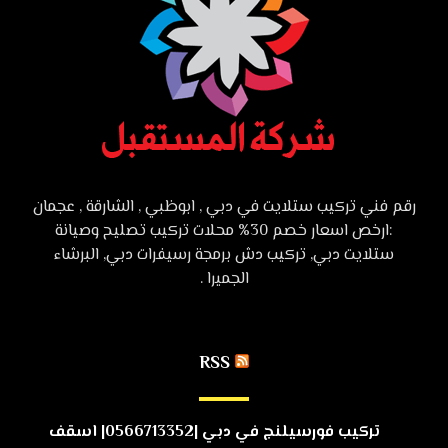
رقم فني تركيب ستلايت في دبي , ابوظبي , الشارقة , عجمان
:ارخص اسعار خصم 30% محلات تركيب تصليح وصيانة
ستلايت دبي, تركيب دش برمجة رسيفرات دبي, البرشاء
الجميرا .
RSS
تركيب فورسيلنج في دبي |0566713352| اسقف