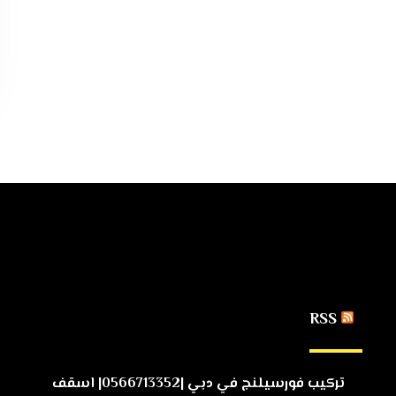
RSS
تركيب فورسيلنج في دبي |0566713352| اسقف