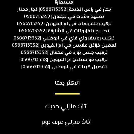
مستعارة
نجار في راس الخيمة |0566713352| نجار ممتاز
تصليح دشات في عجمان |0566713352
تركيب تلفزيونات في ام القيوين |0566713352
تصليح تلفزيونات في الشارقة |0566713352
تركيب رسيفر واي فاي في ابوظبي |0566713352
تفصيل خزائن ملابس في ام القيوين |0566713352
تركيب جبس بورد في عجمان |0566713352
تركيب فورسيلنج ام القيوين |0566713352
تفصيل كبتات في ابوظبي |0566713352|
الاكثر بحثا
اثاث منزلي حديث
اثاث منزلي غرف نوم