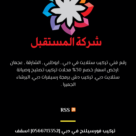
رقم فني تركيب ستلايت في دبي , ابوظبي , الشارقة , عجمان
:ارخص اسعار خصم 30% محلات تركيب تصليح وصيانة
ستلايت دبي, تركيب دش برمجة رسيفرات دبي, البرشاء
الجميرا .
RSS
تركيب فورسيلنج في دبي |0566713352| اسقف