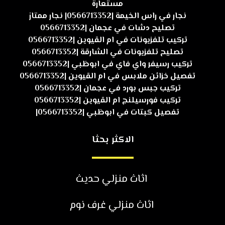
مستعارة
نجار في راس الخيمة |0566713352| نجار ممتاز
تصليح دشات في عجمان |0566713352
تركيب تلفزيونات في ام القيوين |0566713352
تصليح تلفزيونات في الشارقة |0566713352
تركيب رسيفر واي فاي في ابوظبي |0566713352
تفصيل خزائن ملابس في ام القيوين |0566713352
تركيب جبس بورد في عجمان |0566713352
تركيب فورسيلنج ام القيوين |0566713352
تفصيل كبتات في ابوظبي |0566713352|
الاكثر بحثا
اثاث منزلي حديث
اثاث منزلي غرف نوم