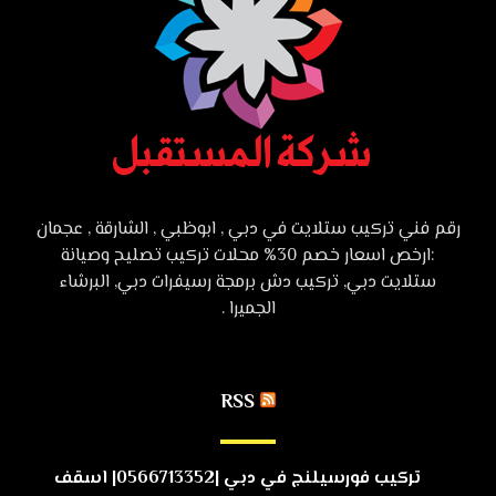
رقم فني تركيب ستلايت في دبي , ابوظبي , الشارقة , عجمان
:ارخص اسعار خصم 30% محلات تركيب تصليح وصيانة
ستلايت دبي, تركيب دش برمجة رسيفرات دبي, البرشاء
الجميرا .
RSS
تركيب فورسيلنج في دبي |0566713352| اسقف