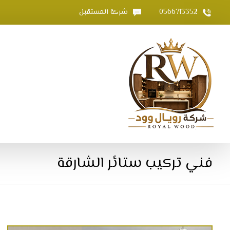
0566713352
شركة المستقبل
فني تركيب ستائر الشارقة