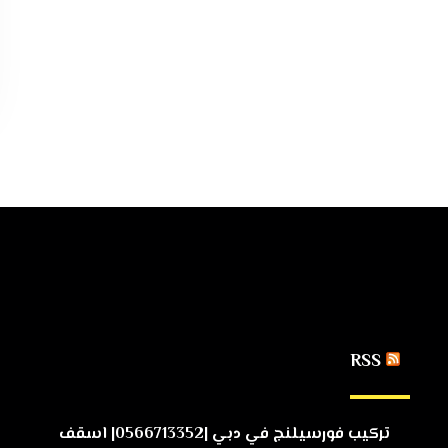
RSS
تركيب فورسيلنج في دبي |0566713352| اسقف