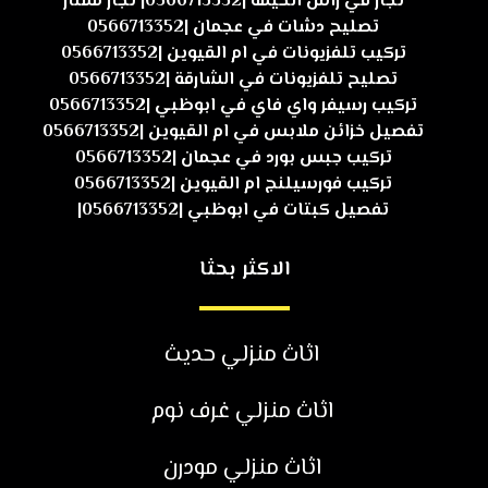
نجار في راس الخيمة |0566713352| نجار ممتاز
تصليح دشات في عجمان |0566713352
تركيب تلفزيونات في ام القيوين |0566713352
تصليح تلفزيونات في الشارقة |0566713352
تركيب رسيفر واي فاي في ابوظبي |0566713352
تفصيل خزائن ملابس في ام القيوين |0566713352
تركيب جبس بورد في عجمان |0566713352
تركيب فورسيلنج ام القيوين |0566713352
تفصيل كبتات في ابوظبي |0566713352|
الاكثر بحثا
اثاث منزلي حديث
اثاث منزلي غرف نوم
اثاث منزلي مودرن