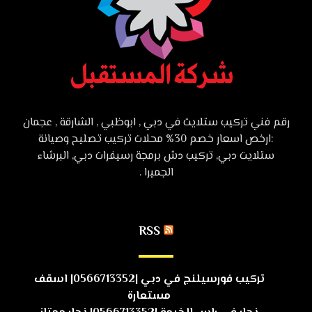
رقم فني تركيب ستلايت في دبي , ابوظبي , الشارقة , عجمان
:ارخص اسعار خصم 30% محلات تركيب تصليح وصيانة
ستلايت دبي, تركيب دش برمجة رسيفرات دبي, البرشاء
الجميرا .
RSS
تركيب فورسيلنج في دبي |0566713352| اسقف
مستعارة