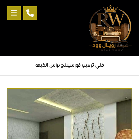
فني تركيب فورسيلنج براس الخيمة