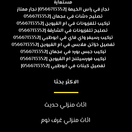
مستعارة
نجار في راس الخيمة |0566713352| نجار ممتاز
تصليح دشات في عجمان |0566713352
تركيب تلفزيونات في ام القيوين |0566713352
تصليح تلفزيونات في الشارقة |0566713352
تركيب رسيفر واي فاي في ابوظبي |0566713352
تفصيل خزائن ملابس في ام القيوين |0566713352
تركيب جبس بورد في عجمان |0566713352
تركيب فورسيلنج ام القيوين |0566713352
تفصيل كبتات في ابوظبي |0566713352|
الاكثر بحثا
اثاث منزلي حديث
اثاث منزلي غرف نوم