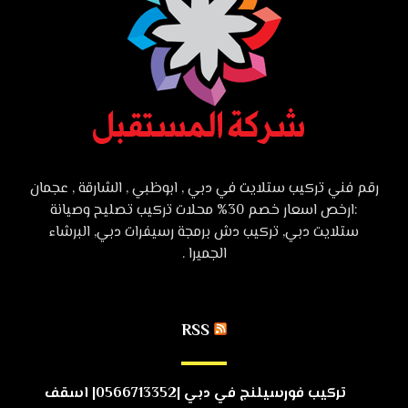
رقم فني تركيب ستلايت في دبي , ابوظبي , الشارقة , عجمان
:ارخص اسعار خصم 30% محلات تركيب تصليح وصيانة
ستلايت دبي, تركيب دش برمجة رسيفرات دبي, البرشاء
الجميرا .
RSS
تركيب فورسيلنج في دبي |0566713352| اسقف