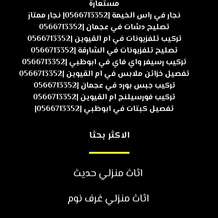
مستعارة
نجار في راس الخيمة |0566713352| نجار ممتاز
تصليح دشات في عجمان |0566713352
تركيب تلفزيونات في ام القيوين |0566713352
تصليح تلفزيونات في الشارقة |0566713352
تركيب رسيفر واي فاي في ابوظبي |0566713352
تفصيل خزائن ملابس في ام القيوين |0566713352
تركيب جبس بورد في عجمان |0566713352
تركيب فورسيلنج ام القيوين |0566713352
تفصيل كبتات في ابوظبي |0566713352|
الاكثر بحثا
اثاث منزلي حديث
اثاث منزلي غرف نوم