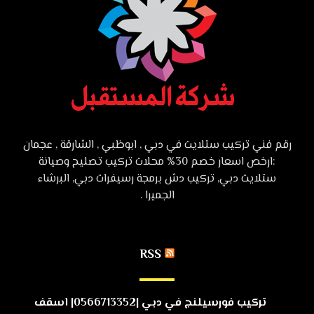
رقم فني تركيب ستلايت في دبي , ابوظبي , الشارقة , عجمان
:ارخص اسعار خصم 30% محلات تركيب تصليح وصيانة
ستلايت دبي, تركيب دش برمجة رسيفرات دبي, البرشاء
الجميرا .
RSS
تركيب فورسيلنج في دبي |0566713352| اسقف