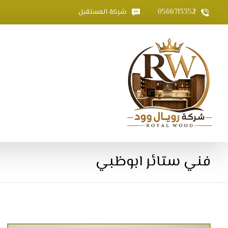
0566713352
شركة المستقبل
فني ستائر ابوظبي