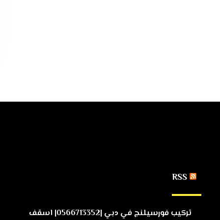
RSS
تركيب فورسيلنج في دبي |0566713352| اسقف