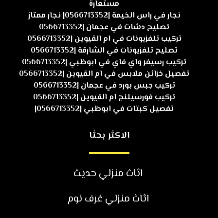
مستعارة
نجار في راس الخيمة |0566713352| نجار ممتاز
تصليح دشات في عجمان |0566713352
تركيب تلفزيونات في ام القيوين |0566713352
تصليح تلفزيونات في الشارقة |0566713352
تركيب رسيفر واي فاي في ابوظبي |0566713352
تفصيل خزائن ملابس في ام القيوين |0566713352
تركيب جبس بورد في عجمان |0566713352
تركيب فورسيلنج ام القيوين |0566713352
تفصيل كبتات في ابوظبي |0566713352|
الاكثر بحثا
اثاث منزلي حديث
اثاث منزلي غرف نوم