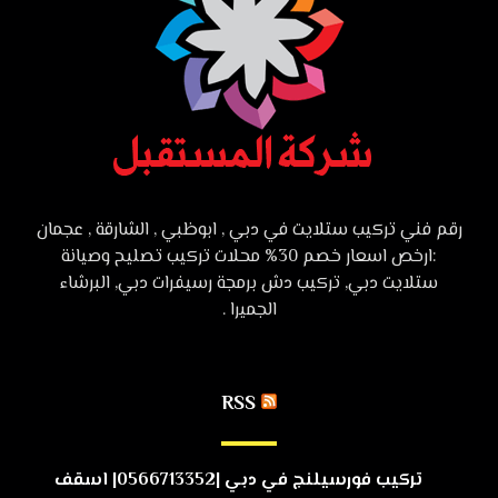
رقم فني تركيب ستلايت في دبي , ابوظبي , الشارقة , عجمان
:ارخص اسعار خصم 30% محلات تركيب تصليح وصيانة
ستلايت دبي, تركيب دش برمجة رسيفرات دبي, البرشاء
الجميرا .
RSS
تركيب فورسيلنج في دبي |0566713352| اسقف