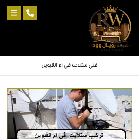
فني ستلايت في ام القيوين