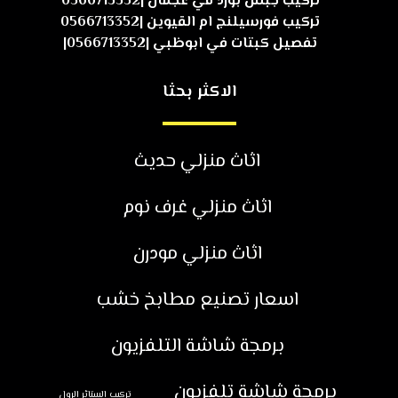
تركيب جبس بورد في عجمان |0566713352
تركيب فورسيلنج ام القيوين |0566713352
تفصيل كبتات في ابوظبي |0566713352|
الاكثر بحثا
اثاث منزلي حديث
اثاث منزلي غرف نوم
اثاث منزلي مودرن
اسعار تصنيع مطابخ خشب
برمجة شاشة التلفزيون
برمجة شاشة تلفزيون
تركيب الستائر الرول