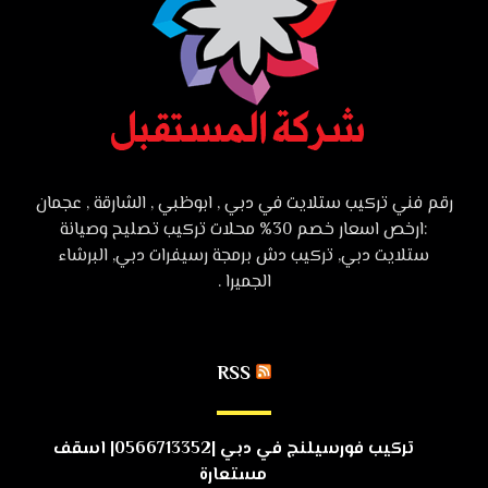
رقم فني تركيب ستلايت في دبي , ابوظبي , الشارقة , عجمان
:ارخص اسعار خصم 30% محلات تركيب تصليح وصيانة
ستلايت دبي, تركيب دش برمجة رسيفرات دبي, البرشاء
الجميرا .
RSS
تركيب فورسيلنج في دبي |0566713352| اسقف
مستعارة