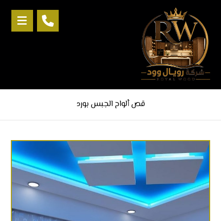
قص ألواح الجبس بورد