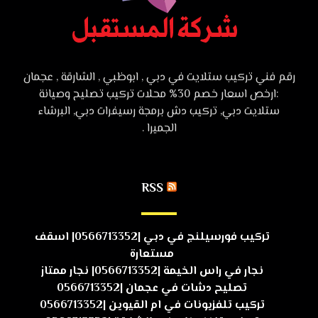
رقم فني تركيب ستلايت في دبي , ابوظبي , الشارقة , عجمان
:ارخص اسعار خصم 30% محلات تركيب تصليح وصيانة
ستلايت دبي, تركيب دش برمجة رسيفرات دبي, البرشاء
الجميرا .
RSS
تركيب فورسيلنج في دبي |0566713352| اسقف
مستعارة
نجار في راس الخيمة |0566713352| نجار ممتاز
تصليح دشات في عجمان |0566713352
تركيب تلفزيونات في ام القيوين |0566713352