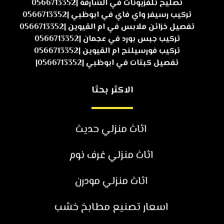
تصليح تلفزيونات في الشارقة |0566713352
تركيب رسيفر واي فاي في ابوظبي |0566713352
تفصيل خزائن ملابس في ام القيوين |0566713352
تركيب جبس بورد في عجمان |0566713352
تركيب فورسيلنج ام القيوين |0566713352
تفصيل كبتات في ابوظبي |0566713352|
الاكثر بحثا
اثاث منزلي حديث
اثاث منزلي غرف نوم
اثاث منزلي مودرن
اسعار تصنيع مطابخ خشب