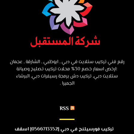
رقم فني تركيب ستلايت في دبي , ابوظبي , الشارقة , عجمان
:ارخص اسعار خصم 30% محلات تركيب تصليح وصيانة
ستلايت دبي, تركيب دش برمجة رسيفرات دبي, البرشاء
الجميرا .
RSS
تركيب فورسيلنج في دبي |0566713352| اسقف