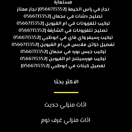
مستعارة
نجار في راس الخيمة |0566713352| نجار ممتاز
تصليح دشات في عجمان |0566713352
تركيب تلفزيونات في ام القيوين |0566713352
تصليح تلفزيونات في الشارقة |0566713352
تركيب رسيفر واي فاي في ابوظبي |0566713352
تفصيل خزائن ملابس في ام القيوين |0566713352
تركيب جبس بورد في عجمان |0566713352
تركيب فورسيلنج ام القيوين |0566713352
تفصيل كبتات في ابوظبي |0566713352|
الاكثر بحثا
اثاث منزلي حديث
اثاث منزلي غرف نوم