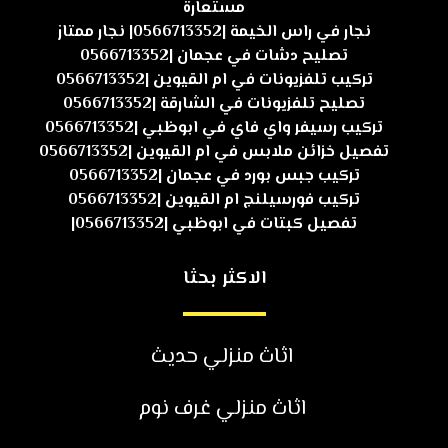
مستعارة
نجار في راس الخيمة |0566713352| نجار ممتاز
تصليح دشات في عجمان |0566713352
تركيب تلفزيونات في ام القيوين |0566713352
تصليح تلفزيونات في الشارقة |0566713352
تركيب رسيفر واي فاي في ابوظبي |0566713352
تفصيل خزائن ملابس في ام القيوين |0566713352
تركيب جبس بورد في عجمان |0566713352
تركيب فورسيلنج ام القيوين |0566713352
تفصيل كبتات في ابوظبي |0566713352|
الاكثر بحثا
اثاث منزلي حديث
اثاث منزلي غرف نوم