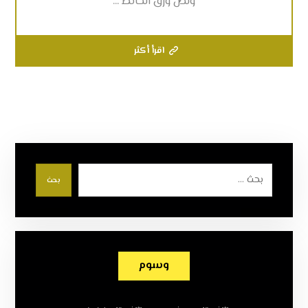
ولص ورق الحائط ...
اقرأ أكثر
بحث
وسوم