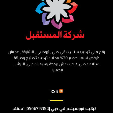
رقم فني تركيب ستلايت في دبي , ابوظبي , الشارقة , عجمان
:ارخص اسعار خصم 30% محلات تركيب تصليح وصيانة
ستلايت دبي, تركيب دش برمجة رسيفرات دبي, البرشاء
الجميرا .
RSS
تركيب فورسيلنج في دبي |0566713352| اسقف