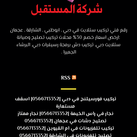
رقم فني تركيب ستلايت في دبي , ابوظبي , الشارقة , عجمان
:ارخص اسعار خصم 30% محلات تركيب تصليح وصيانة
ستلايت دبي, تركيب دش برمجة رسيفرات دبي, البرشاء
الجميرا .
RSS
تركيب فورسيلنج في دبي |0566713352| اسقف
مستعارة
نجار في راس الخيمة |0566713352| نجار ممتاز
تصليح دشات في عجمان |0566713352
تركيب تلفزيونات في ام القيوين |0566713352
تصليح تلفزيونات في الشارقة |0566713352