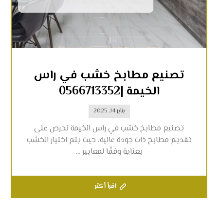
تصنيع مطابخ خشب في راس
الخيمة |0566713352
يناير 14, 2025
تصنيع مطابخ خشب في راس الخيمة نحرص على
تقديم مطابخ ذات جودة عالية، حيث يتم اختيار الخشب
بعناية وفقًا لمعايير ...
اقرأ أكثر