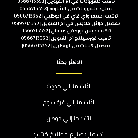
تركيب تلفزيونات في ام القيوين |0566713352
تصليح تلفزيونات في الشارقة |0566713352
تركيب رسيفر واي فاي في ابوظبي |0566713352
تفصيل خزائن ملابس في ام القيوين |0566713352
تركيب جبس بورد في عجمان |0566713352
تركيب فورسيلنج ام القيوين |0566713352
تفصيل كبتات في ابوظبي |0566713352|
الاكثر بحثا
اثاث منزلي حديث
اثاث منزلي غرف نوم
اثاث منزلي مودرن
اسعار تصنيع مطابخ خشب