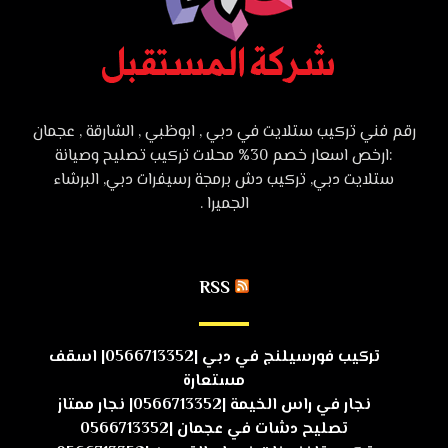
رقم فني تركيب ستلايت في دبي , ابوظبي , الشارقة , عجمان
:ارخص اسعار خصم 30% محلات تركيب تصليح وصيانة
ستلايت دبي, تركيب دش برمجة رسيفرات دبي, البرشاء
الجميرا .
RSS
تركيب فورسيلنج في دبي |0566713352| اسقف
مستعارة
نجار في راس الخيمة |0566713352| نجار ممتاز
تصليح دشات في عجمان |0566713352