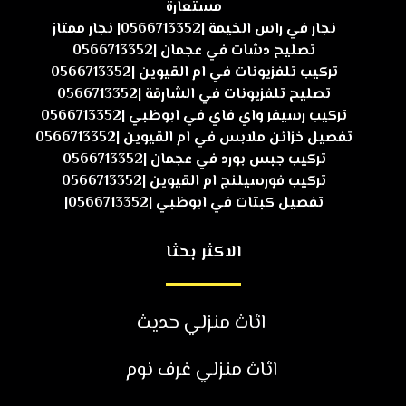
مستعارة
نجار في راس الخيمة |0566713352| نجار ممتاز
تصليح دشات في عجمان |0566713352
تركيب تلفزيونات في ام القيوين |0566713352
تصليح تلفزيونات في الشارقة |0566713352
تركيب رسيفر واي فاي في ابوظبي |0566713352
تفصيل خزائن ملابس في ام القيوين |0566713352
تركيب جبس بورد في عجمان |0566713352
تركيب فورسيلنج ام القيوين |0566713352
تفصيل كبتات في ابوظبي |0566713352|
الاكثر بحثا
اثاث منزلي حديث
اثاث منزلي غرف نوم