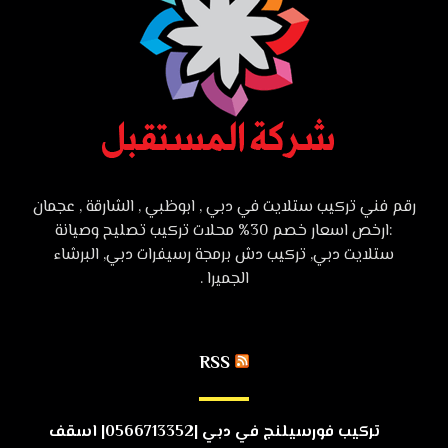
رقم فني تركيب ستلايت في دبي , ابوظبي , الشارقة , عجمان
:ارخص اسعار خصم 30% محلات تركيب تصليح وصيانة
ستلايت دبي, تركيب دش برمجة رسيفرات دبي, البرشاء
الجميرا .
RSS
تركيب فورسيلنج في دبي |0566713352| اسقف