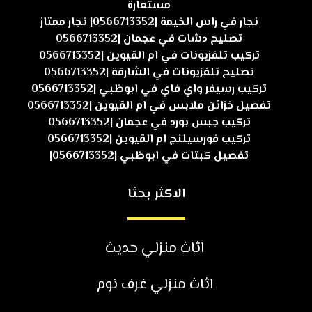
مستعارة
نجار في راس الخيمة |0566713352| نجار ممتاز
تصليح دشات في عجمان |0566713352
تركيب تلفزيونات في ام القيوين |0566713352
تصليح تلفزيونات في الشارقة |0566713352
تركيب رسيفر واي فاي في ابوظبي |0566713352
تفصيل خزائن ملابس في ام القيوين |0566713352
تركيب جبس بورد في عجمان |0566713352
تركيب فورسيلنج ام القيوين |0566713352
تفصيل كبتات في ابوظبي |0566713352|
الاكثر بحثا
اثاث منزلي حديث
اثاث منزلي غرف نوم