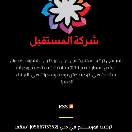
رقم فني تركيب ستلايت في دبي , ابوظبي , الشارقة , عجمان
:ارخص اسعار خصم 30% محلات تركيب تصليح وصيانة
ستلايت دبي, تركيب دش برمجة رسيفرات دبي, البرشاء
الجميرا .
RSS
تركيب فورسيلنج في دبي |0566713352| اسقف