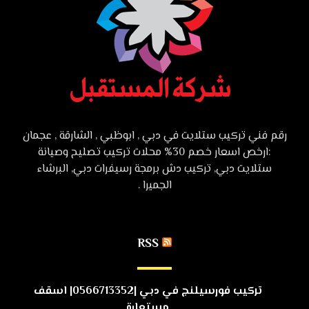
رقم فني تركيب ستلايت في دبي , ابوظبي , الشارقة , عجمان
:ارخص اسعار خصم 30% محلات تركيب تصليح وصيانة
ستلايت دبي, تركيب دش برمجة رسيفرات دبي, البرشاء
الجميرا .
RSS
تركيب فورسيلنج في دبي |0566713352| اسقف
مستعارة