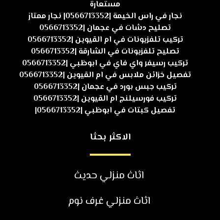
مستعارة
نجار في راس الخيمة |0566713352| نجار ممتاز
تصليح دشات في عجمان |0566713352
تركيب تلفزيونات في ام القيوين |0566713352
تصليح تلفزيونات في الشارقة |0566713352
تركيب رسيفر واي فاي في ابوظبي |0566713352
تفصيل خزائن ملابس في ام القيوين |0566713352
تركيب جبس بورد في عجمان |0566713352
تركيب فورسيلنج ام القيوين |0566713352
تفصيل كبتات في ابوظبي |0566713352|
الاكثر بحثا
اثاث منزلي حديث
اثاث منزلي غرف نوم