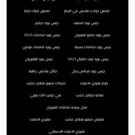
تفصيل دولاب ملابس في الجدار
تفصيل كبتات ايكيا
جبس بورد اسقف
جبس بورد ديكور
جبس بورد ديكور تلفزيون
جبس بورد شاشات 2023
جبس بورد شاشات بسيط
جبس بورد شاشات مودرن
جبس بورد غرف اطفال 2023
جبس بورد للتلفزيون
جبس بورد مجالس رجال
خزائن ملابس جاهزة
راوتر مقوي الانترنت
شركات تصنيع مطابخ خشب
صناعة مطابخ خشب
فني تركيب اثاث منزلي
محل برمجة شاشات تلفزيون
معارض تصنيع مطابخ خشب
مقوي الانترنت
مقوي الانترنت اللاسلكي