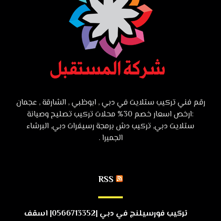
رقم فني تركيب ستلايت في دبي , ابوظبي , الشارقة , عجمان
:ارخص اسعار خصم 30% محلات تركيب تصليح وصيانة
ستلايت دبي, تركيب دش برمجة رسيفرات دبي, البرشاء
الجميرا .
RSS
تركيب فورسيلنج في دبي |0566713352| اسقف