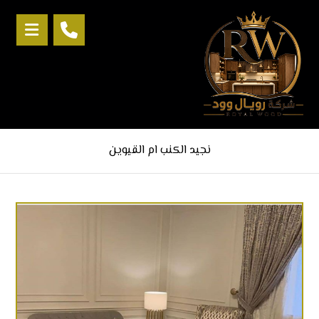
‏نجيد الكنب ام القيوين