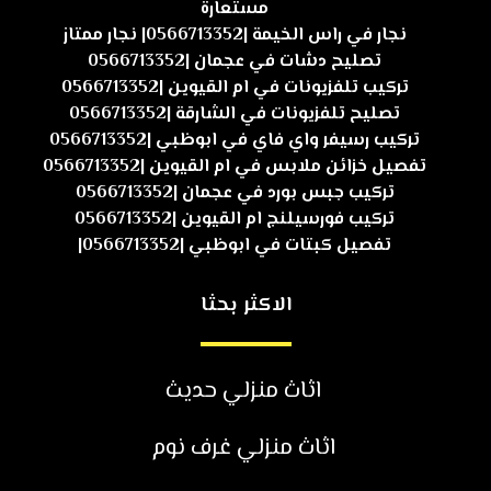
مستعارة
نجار في راس الخيمة |0566713352| نجار ممتاز
تصليح دشات في عجمان |0566713352
تركيب تلفزيونات في ام القيوين |0566713352
تصليح تلفزيونات في الشارقة |0566713352
تركيب رسيفر واي فاي في ابوظبي |0566713352
تفصيل خزائن ملابس في ام القيوين |0566713352
تركيب جبس بورد في عجمان |0566713352
تركيب فورسيلنج ام القيوين |0566713352
تفصيل كبتات في ابوظبي |0566713352|
الاكثر بحثا
اثاث منزلي حديث
اثاث منزلي غرف نوم