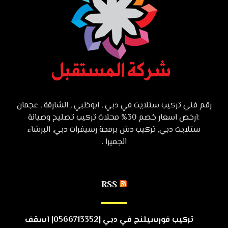
رقم فني تركيب ستلايت في دبي , ابوظبي , الشارقة , عجمان
:ارخص اسعار خصم 30% محلات تركيب تصليح وصيانة
ستلايت دبي, تركيب دش برمجة رسيفرات دبي, البرشاء
الجميرا .
RSS
تركيب فورسيلنج في دبي |0566713352| اسقف