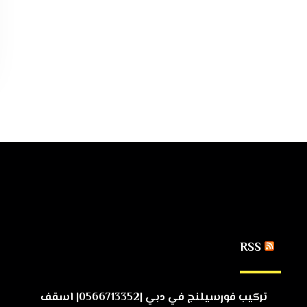
RSS
تركيب فورسيلنج في دبي |0566713352| اسقف