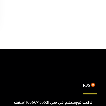
RSS
تركيب فورسيلنج في دبي |0566713352| اسقف