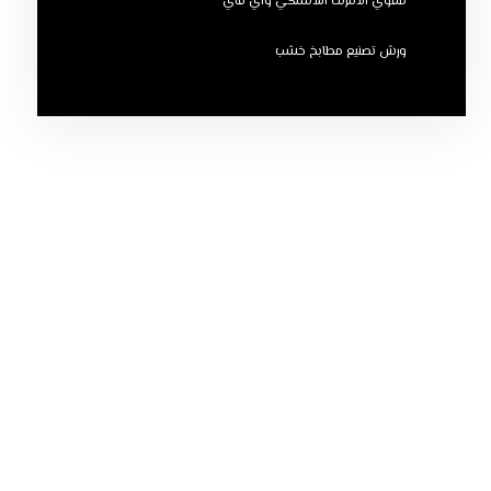
مقوي الانترنت اللاسلكي واي فاي
ورش تصنيع مطابخ خشب