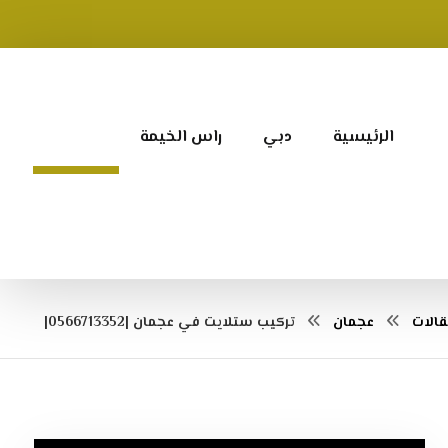
الرئيسية
دبي
راس الخيمة
عجمان
الات
عجمان
تركيب ستلايت في عجمان |0566713352|