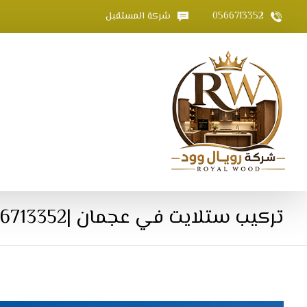
0566713352
شركة المستقبل
تركيب ستلايت في عجمان |0566713352|