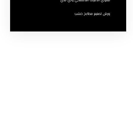
مقوي الانترنت اللاسلكي واي فاي
ورش تصنيع مطابخ خشب