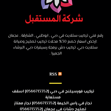
رقم فني تركيب ستلايت في دبي , ابوظبي , الشارقة , عجمان
:ارخص اسعار خصم 30% محلات تركيب تصليح وصيانة
ستلايت دبي, تركيب دش برمجة رسيفرات دبي, البرشاء
الجميرا .
RSS
تركيب فورسيلنج في دبي |0566713352| اسقف
مستعارة
نجار في راس الخيمة |0566713352| نجار ممتاز
تصليح دشات في عجمان |0566713352